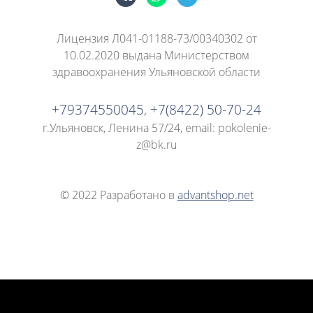
Лицензия Л041-01188-73/00340302 от
10.02.2020 выдана Министерством
здравоохранения Ульяновской области
+79374550045
,
+7(8422) 50-70-24
г.Ульяновск, Ленина 57/24
, email: pokolenie-
z@bk.ru
© 2022 Разработано в
advantshop.net