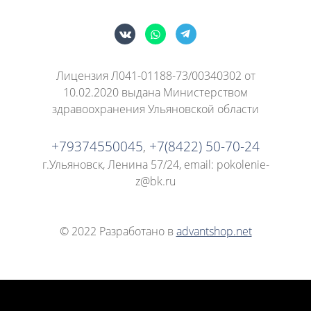
Лицензия Л041-01188-73/00340302 от
10.02.2020 выдана Министерством
здравоохранения Ульяновской области
+79374550045
,
+7(8422) 50-70-24
г.Ульяновск, Ленина 57/24
, email: pokolenie-
z@bk.ru
© 2022 Разработано в
advantshop.net