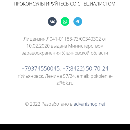
ПРОКОНСУЛЬТИРУЙТЕСЬ СО СПЕЦИАЛИСТОМ.
Лицензия Л041-01188-73/00340302 от
10.02.2020 выдана Министерством
здравоохранения Ульяновской области
+79374550045
,
+7(8422) 50-70-24
г.Ульяновск, Ленина 57/24
, email: pokolenie-
z@bk.ru
© 2022 Разработано в
advantshop.net