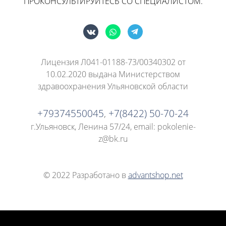
ПРОКОНСУЛЬТИРУЙТЕСЬ СО СПЕЦИАЛИСТОМ.
Лицензия Л041-01188-73/00340302 от
10.02.2020 выдана Министерством
здравоохранения Ульяновской области
+79374550045
,
+7(8422) 50-70-24
г.Ульяновск, Ленина 57/24
, email: pokolenie-
z@bk.ru
© 2022 Разработано в
advantshop.net